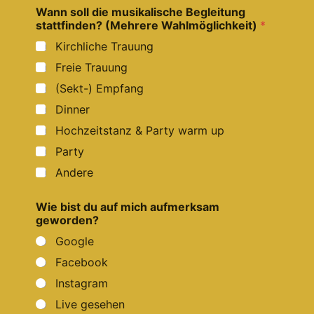
i
Wann soll die musikalische Begleitung
n
stattfinden? (Mehrere Wahlmöglichkeit)
*
d
Kirchliche Trauung
e
n
Freie Trauung
?
i
(Sekt-) Empfang
h
Dinner
r
?
Hochzeitstanz & Party warm up
Party
Andere
Wie bist du auf mich aufmerksam
geworden?
Google
Facebook
Instagram
Live gesehen